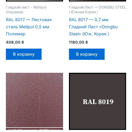
Гладкий лист - Metipol
Гладкий Лист — DONGBU STEEL
(Украина)
( Южная Корея )
RAL 8017 — Листовая
RAL 8017 — 0,7 мм
сталь Metipol 0,5 мм
Гладкий Лист «Dongbu
Полимер
Steel» (Юж. Корея )
408,00
₴
1180,00
₴
В корзину
В корзину