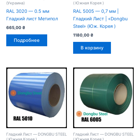
(Украина)
( Южная Корея )
RAL 3020 — 0.5 мм
RAL 5005 — 0,7 мм |
Гладкий лист Метипол
Гладкий Лист | «Dongbu
Steel» (Юж. Корея )
665,00
₴
1180,00
₴
Подробнее
В корзину
Гладкий Лист — DONGBU STEEL
Гладкий Лист — DONGBU STEEL
( Южная Корея )
( Южная Корея )