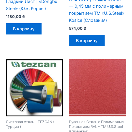
Гладкий Лист | «Dongbu
— 0,45 мм с полимерным
Steel» (Юж. Корея )
покрытием TM «U.S.Steel»
1180,00
₴
Kosice (Словакия)
574,00
₴
В корзину
В корзину
Листовая сталь - TEZCAN (
Рулонная Сталь с Полимерным
Турция )
Покрытием RAL - TM U.S.Steel
(Словакия)