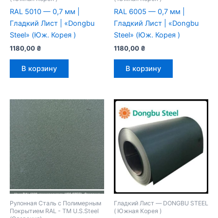
RAL 5010 — 0,7 мм |
RAL 6005 — 0,7 мм |
Гладкий Лист | «Dongbu
Гладкий Лист | «Dongbu
Steel» (Юж. Корея )
Steel» (Юж. Корея )
1180,00
₴
1180,00
₴
В корзину
В корзину
Рулонная Сталь с Полимерным
Гладкий Лист — DONGBU STEEL
Покрытием RAL - TM U.S.Steel
( Южная Корея )