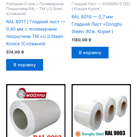
Рулонная Сталь с Полимерным
Гладкий Лист — DONGBU STEEL
Покрытием RAL - TM U.S.Steel
( Южная Корея )
(Словакия)
RAL 8019 — 0,7 мм
RAL 8017 | Гладкий лист —
Гладкий Лист «Dongbu
0,45 мм с полимерным
Steel» (Юж. Корея )
покрытием TM «U.S.Steel»
1180,00
₴
Kosice (Словакия)
574,00
₴
В корзину
В корзину