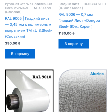
Рулонная Сталь с Полимерным
Гладкий Лист — DONGBU STEEL
Покрытием RAL - TM U.S.Steel
( Южная Корея )
(Словакия)
RAL 9006 — 0,7 мм
RAL 9005 | Гладкий лист
Гладкий Лист «Dongbu
— 0,45 мм с полимерным
Steel» (Юж. Корея )
покрытием TM «U.S.Steel»
1180,00
₴
(Словакия)
390,00
₴
В корзину
В корзину