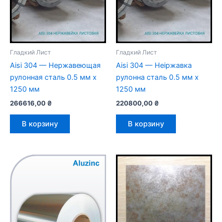
Гладкий Лист
Гладкий Лист
Aisi 304 — Нержавеющая
Aisi 304 — Неіржавка
рулонная сталь 0.5 мм х
рулонна сталь 0.5 мм х
1250 мм
1250 мм
266616,00
₴
220800,00
₴
В корзину
В корзину