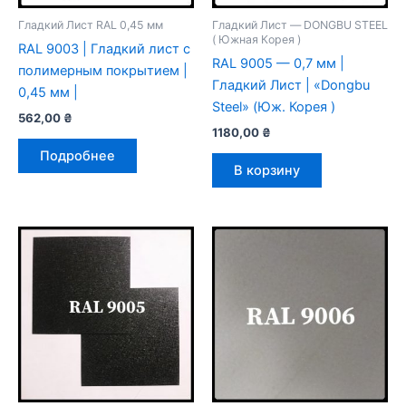
Гладкий Лист RAL 0,45 мм
Гладкий Лист — DONGBU STEEL
( Южная Корея )
RAL 9003 | Гладкий лист с
RAL 9005 — 0,7 мм |
полимерным покрытием |
Гладкий Лист | «Dongbu
0,45 мм |
Steel» (Юж. Корея )
562,00
₴
1180,00
₴
Подробнее
В корзину