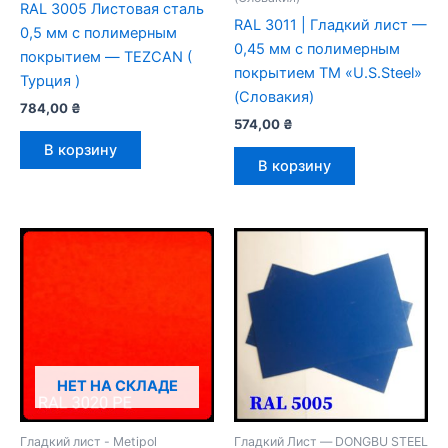
RAL 3005 Листовая сталь
RAL 3011 | Гладкий лист —
0,5 мм с полимерным
0,45 мм с полимерным
покрытием — TEZCAN (
покрытием TM «U.S.Steel»
Турция )
(Словакия)
784,00
₴
574,00
₴
В корзину
В корзину
НЕТ НА СКЛАДЕ
Гладкий лист - Metipol
Гладкий Лист — DONGBU STEEL