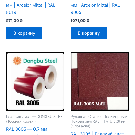
мм | Arcelor Mittal | RAL
мм | Arcelor Mittal | RAL
8019
9005
571,00
₴
1071,00
₴
В корзину
В корзину
Гладкий Лист — DONGBU STEEL
Рулонная Сталь с Полимерным
( Южная Корея )
Покрытием RAL - TM U.S.Steel
(Словакия)
RAL 3005 — 0,7 мм |
RAL 3005 | Гладкий лист