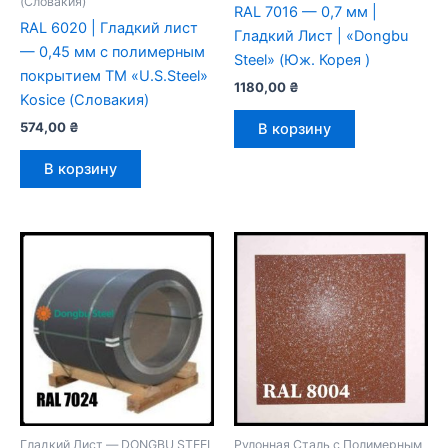
(Словакия)
RAL 7016 — 0,7 мм |
RAL 6020 | Гладкий лист
Гладкий Лист | «Dongbu
— 0,45 мм с полимерным
Steel» (Юж. Корея )
покрытием TM «U.S.Steel»
1180,00
₴
Kosice (Словакия)
574,00
₴
В корзину
В корзину
Гладкий Лист — DONGBU STEEL
Рулонная Сталь с Полимерным