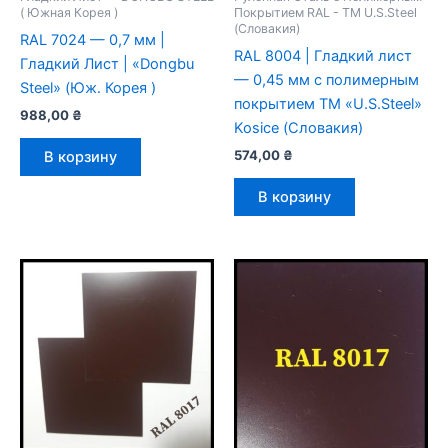
( Южная Корея )
Покрытием RAL - TM U.S.Steel
(Словакия)
RAL 7024 — 0,7 мм |
RAL 8004 | Гладкий лист
Гладкий Лист | «Dongbu
— 0,45 мм с полимерным
Steel» (Юж. Корея )
покрытием TM «U.S.Steel»
988,00
₴
Kosice (Словакия)
574,00
₴
В корзину
В корзину