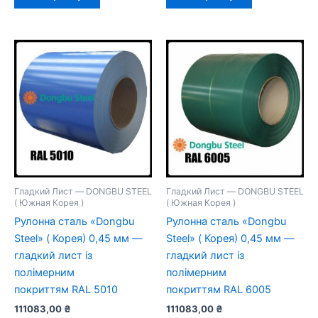
Гладкий Лист — DONGBU STEEL
Гладкий Лист — DONGBU STEEL
( Южная Корея )
( Южная Корея )
Рулонна сталь «Dongbu
Рулонна сталь «Dongbu
Steel» ( Корея) 0,45 мм —
Steel» ( Корея) 0,45 мм —
гладкий лист із
гладкий лист із
полімерним
полімерним
покриттям RAL 5010
покриттям RAL 6005
111083,00
₴
111083,00
₴