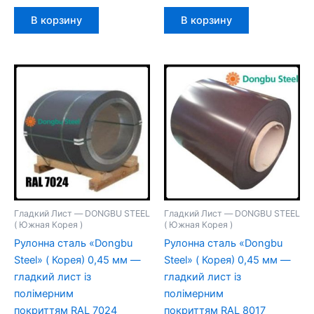
В корзину
В корзину
Гладкий Лист — DONGBU STEEL
Гладкий Лист — DONGBU STEEL
( Южная Корея )
( Южная Корея )
Рулонна сталь «Dongbu
Рулонна сталь «Dongbu
Steel» ( Корея) 0,45 мм —
Steel» ( Корея) 0,45 мм —
гладкий лист із
гладкий лист із
полімерним
полімерним
покриттям RAL 7024
покриттям RAL 8017