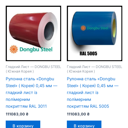
Гладкий Лист — DONGBU STEEL
Гладкий Лист — DONGBU STEEL
( Южная Корея )
( Южная Корея )
Рулонна сталь «Dongbu
Рулонна сталь «Dongbu
Steel» ( Корея) 0,45 мм —
Steel» ( Корея) 0,45 мм —
гладкий лист із
гладкий лист із
полімерним
полімерним
покриттям RAL 3011
покриттям RAL 5005
111083,00
₴
111083,00
₴
В корзину
В корзину