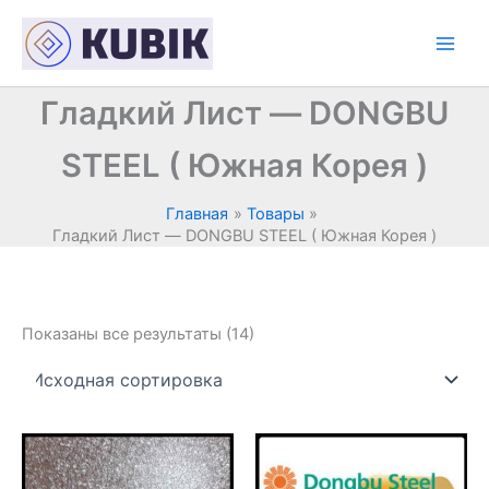
Перейти
к
содержимому
Гладкий Лист — DONGBU
STEEL ( Южная Корея )
Главная
Товары
Гладкий Лист — DONGBU STEEL ( Южная Корея )
Показаны все результаты (14)