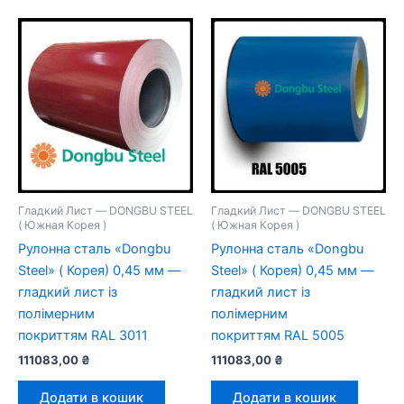
Гладкий Лист — DONGBU STEEL
Гладкий Лист — DONGBU STEEL
( Южная Корея )
( Южная Корея )
Рулонна сталь «Dongbu
Рулонна сталь «Dongbu
Steel» ( Корея) 0,45 мм —
Steel» ( Корея) 0,45 мм —
гладкий лист із
гладкий лист із
полімерним
полімерним
покриттям RAL 3011
покриттям RAL 5005
111083,00
₴
111083,00
₴
Додати в кошик
Додати в кошик