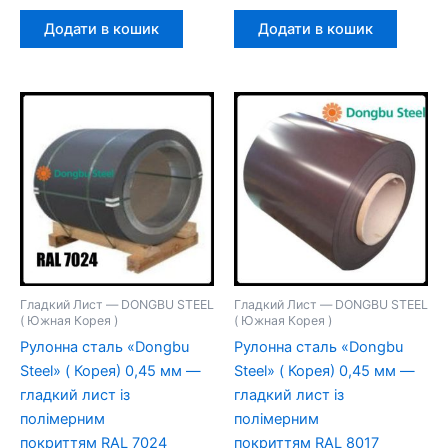
Додати в кошик
Додати в кошик
Гладкий Лист — DONGBU STEEL
Гладкий Лист — DONGBU STEEL
( Южная Корея )
( Южная Корея )
Рулонна сталь «Dongbu
Рулонна сталь «Dongbu
Steel» ( Корея) 0,45 мм —
Steel» ( Корея) 0,45 мм —
гладкий лист із
гладкий лист із
полімерним
полімерним
покриттям RAL 7024
покриттям RAL 8017