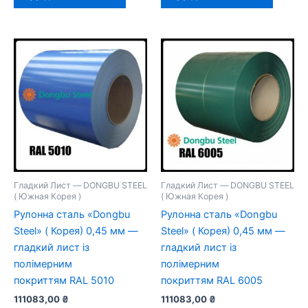
Гладкий Лист — DONGBU STEEL
Гладкий Лист — DONGBU STEEL
( Южная Корея )
( Южная Корея )
Рулонна сталь «Dongbu
Рулонна сталь «Dongbu
Steel» ( Корея) 0,45 мм —
Steel» ( Корея) 0,45 мм —
гладкий лист із
гладкий лист із
полімерним
полімерним
покриттям RAL 5010
покриттям RAL 6005
111083,00
₴
111083,00
₴