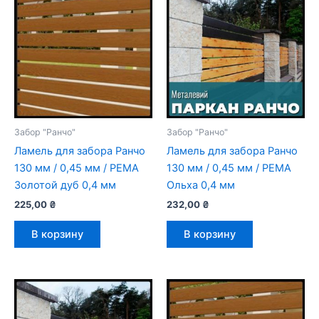
Забор "Ранчо"
Забор "Ранчо"
Ламель для забора Ранчо
Ламель для забора Ранчо
130 мм / 0,45 мм / РЕМА
130 мм / 0,45 мм / РЕМА
Золотой дуб 0,4 мм
Ольха 0,4 мм
225,00
₴
232,00
₴
В корзину
В корзину