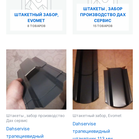
ШТАКЕТЫ , ЗАБОР
ШТАКЕТНЫЙ ЗАБОР,
ПРОИЗВОДСТВО ДАХ
EVOMET
СЕРВИС
8 ТОВАРОВ
15 ТОВАРОВ
Штакеты , забор производство
Штакетный забор, Evomet
Дах сервис
Dahservise
Dahservise
трапециевидный
трапециевидный
штакетник 113 мм