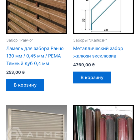
Забор "Ранчо"
Заборы "Жалюзи"
Ламель для забора Ранчо
Металлический забор
130 мм / 0,45 мм / РЕМА
жалюзи эксклюзив
Темный дуб 0,4 мм
4769,00
₴
253,00
₴
В корзину
В корзину