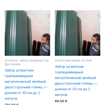
Штакеты , забор производство
Штакетный забор, Evomet
Дах сервис
Забор штакетник
Забор штакетник
трапециевидный
трапециевидный
металлический зелёный
металлический зелёный
двухсторонний глянец —
двухсторонний глянец —
длинна от 50 см до 2
длинна от 50 см до 2
метров.
метров.
89,00
₴
134,00
₴