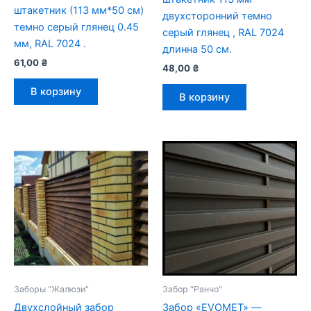
штакетник (113 мм*50 см)
двухсторонний темно
темно серый глянец 0.45
серый глянец , RAL 7024
мм, RAL 7024 .
длинна 50 см.
61,00
₴
48,00
₴
В корзину
В корзину
Заборы "Жалюзи"
Забор "Ранчо"
Двухслойный забор
Забор «EVOMET» —