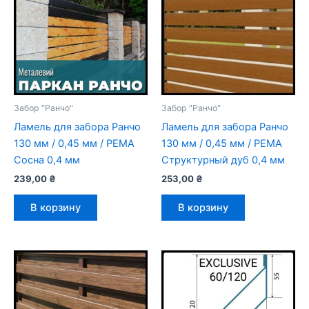
Забор "Ранчо"
Забор "Ранчо"
Ламель для забора Ранчо
Ламель для забора Ранчо
130 мм / 0,45 мм / РЕМА
130 мм / 0,45 мм / РЕМА
Сосна 0,4 мм
Структурный дуб 0,4 мм
239,00
₴
253,00
₴
В корзину
В корзину