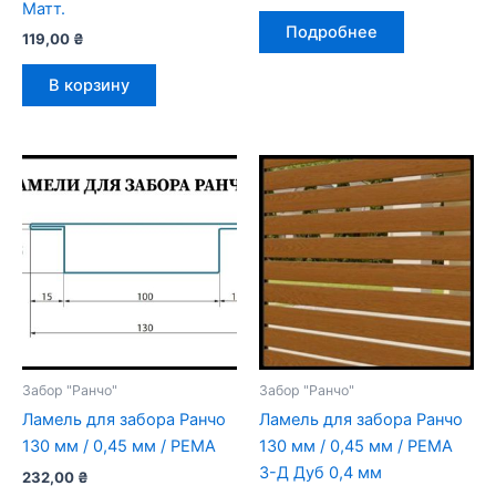
Матт.
Подробнее
119,00
₴
В корзину
Забор "Ранчо"
Забор "Ранчо"
Ламель для забора Ранчо
Ламель для забора Ранчо
130 мм / 0,45 мм / РЕМА
130 мм / 0,45 мм / РЕМА
3-Д Дуб 0,4 мм
232,00
₴