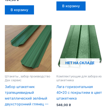
В корзину
В корзину
НЕТ НА СКЛАДЕ
Штакеты , забор производство
Комплектующие для забора из
Дах сервис
штакетника
Забор штакетник
Лага горизонтальная
трапециевидный
40*20 с покрытием в цвет
металлический зелёный
штакетника
двухсторонний глянец —
546,00
₴