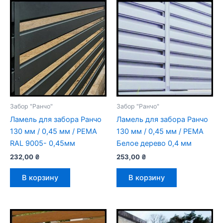
Забор "Ранчо"
Забор "Ранчо"
Ламель для забора Ранчо
Ламель для забора Ранчо
130 мм / 0,45 мм / РЕМА
130 мм / 0,45 мм / РЕМА
RAL 9005- 0,45мм
Белое дерево 0,4 мм
232,00
₴
253,00
₴
В корзину
В корзину