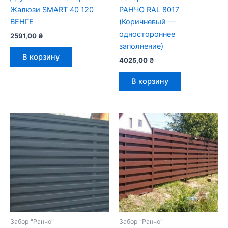
Жалюзи SMART 40 120
РАНЧО RAL 8017
ВЕНГЕ
(Коричневый —
одностороннее
2591,00
₴
заполнение)
В корзину
4025,00
₴
В корзину
Забор "Ранчо"
Забор "Ранчо"