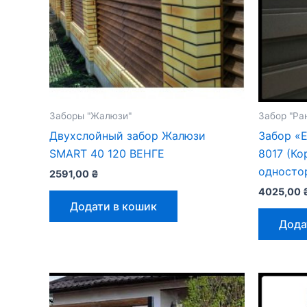
Заборы "Жалюзи"
Забор "Ра
Двухслойный забор Жалюзи
Забор «
SMART 40 120 ВЕНГЕ
8017 (К
односто
2591,00
₴
4025,00
Додати в кошик
Дода