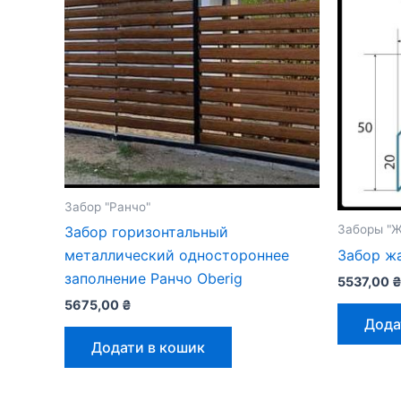
Забор "Ранчо"
Заборы "
Забор горизонтальный
Забор ж
металлический одностороннее
заполнение Ранчо Oberig
5537,00
5675,00
₴
Дода
Додати в кошик