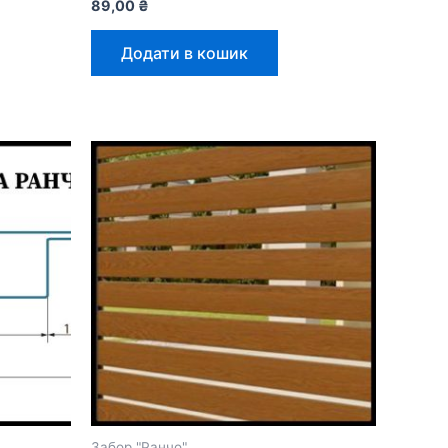
89,00
₴
Додати в кошик
Забор "Ранчо"