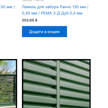
130 мм /
Ламель для забора Ранчо 130 мм /
0,45 мм / РЕМА 3-Д Дуб 0,4 мм
253,00
₴
Додати в кошик