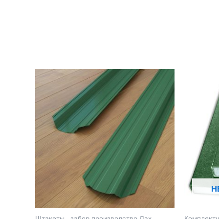
Н
Штакеты , забор производство Дах
Комплекту