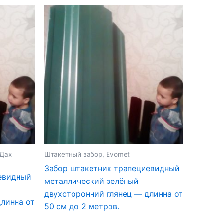
 Дах
Штакетный забор, Evomet
Забор штакетник трапециевидный
евидный
металлический зелёный
двухсторонний глянец — длинна от
линна от
50 см до 2 метров.