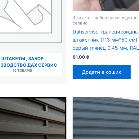
Штакеты , забор производство
сервис
Dahservise трапециевидн
штакетник (113 мм*50 см)
серый глянец 0.45 мм, RAL
61,00
₴
ШТАКЕТЫ , ЗАБОР
ЗВОДСТВО ДАХ СЕРВИС
15 ТОВАРІВ
Додати в кошик