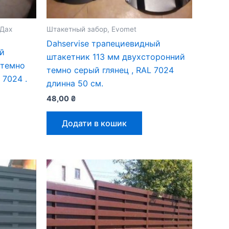
 Дах
Штакетный забор, Evomet
Dahservise трапециевидный
ый
штакетник 113 мм двухсторонний
 темно
темно серый глянец , RAL 7024
 7024 .
длинна 50 см.
48,00
₴
Додати в кошик