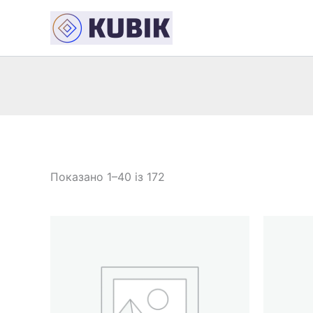
Перейти
до
вмісту
Показано 1–40 із 172