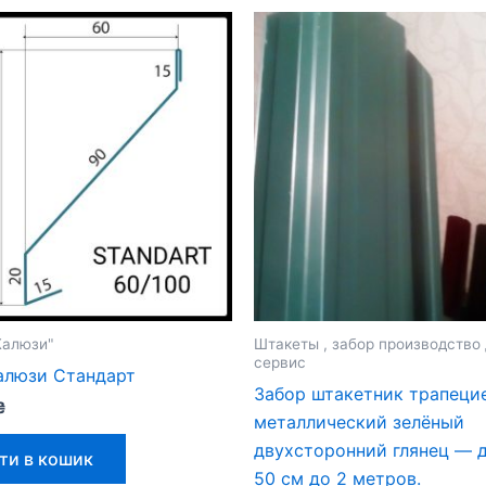
Жалюзи"
Штакеты , забор производство
сервис
алюзи Стандарт
Забор штакетник трапеци
₴
металлический зелёный
двухсторонний глянец — д
ти в кошик
50 см до 2 метров.