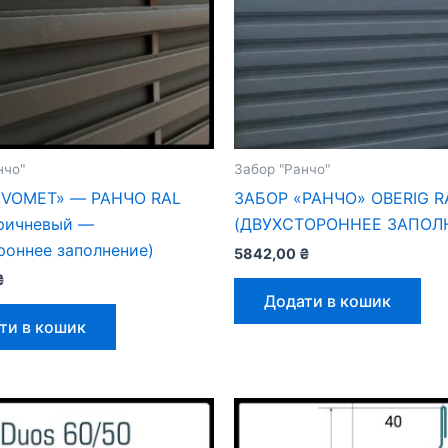
нчо"
Забор "Ранчо"
EVOMET» — РАНЧО RAL
ЗАБОР «РАНЧО» OBERIG R
оричневый —
(ДВУХСТОРОННЕЕ ЗАПОЛ
роннее заполнение)
5842,00
₴
₴
Додати в кошик
ти в кошик