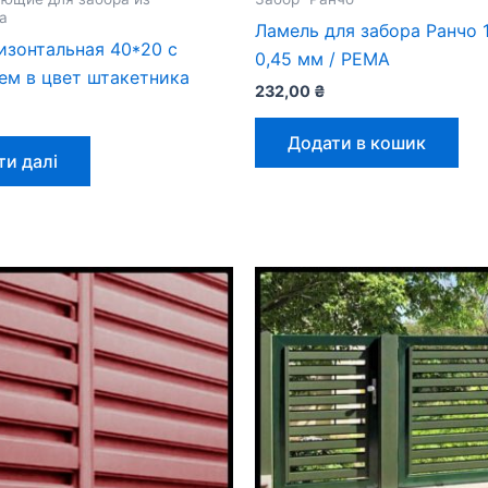
а
Ламель для забора Ранчо 
изонтальная 40*20 с
0,45 мм / РЕМА
ем в цвет штакетника
232,00
₴
Додати в кошик
ти далі