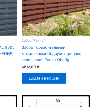
Забор "Ранчо"
AL 9005
Забор горизонтальный
НЕНИЕ)
металлический двухстороннее
заполнение Ранчо Oberig
6512,00
₴
Додати в кошик