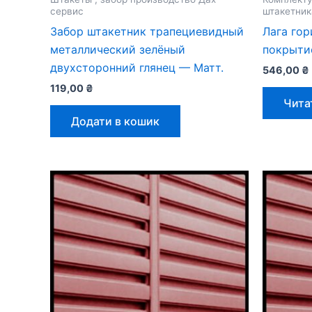
сервис
штакетник
Забор штакетник трапециевидный
Лага гор
металлический зелёный
покрыти
двухсторонний глянец — Матт.
546,00
₴
119,00
₴
Чита
Додати в кошик