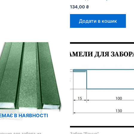
134,00
₴
Додати в кошик
ЕМАЄ В НАЯВНОСТІ
ющие для забора из
Забор "Ранчо"