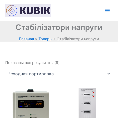
Перейти
к
содержимому
Стабілізатори напруги
Главная
Товары
Стабілізатори напруги
Показаны все результаты (9)