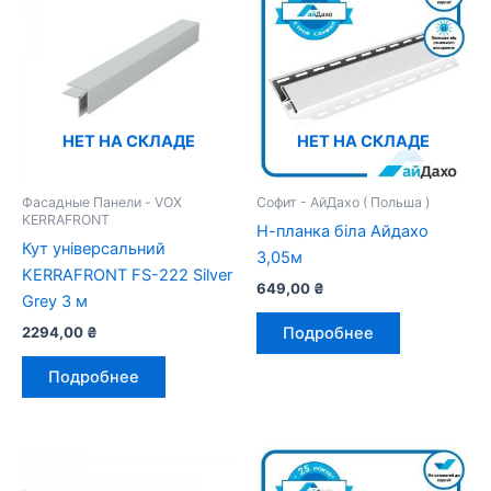
НЕТ НА СКЛАДЕ
НЕТ НА СКЛАДЕ
Фасадные Панели - VOX
Софит - АйДахо ( Польша )
KERRAFRONT
Н-планка біла Айдахо
Кут універсальний
3,05м
KERRAFRONT FS-222 Silver
649,00
₴
Grey 3 м
2294,00
₴
Подробнее
Подробнее