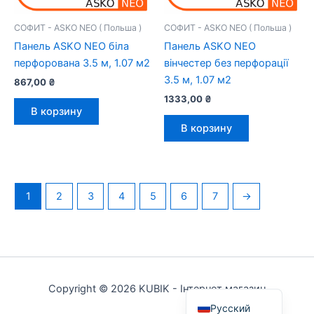
СОФИТ - ASKO NEO ( Польша )
СОФИТ - ASKO NEO ( Польша )
Панель ASKO NEO біла
Панель ASKO NEO
перфорована 3.5 м, 1.07 м2
вінчестер без перфорації
3.5 м, 1.07 м2
867,00
₴
1333,00
₴
В корзину
В корзину
1
2
3
4
5
6
7
→
Українська
Copyright © 2026 KUBIK - Інтернет магазин
Русский