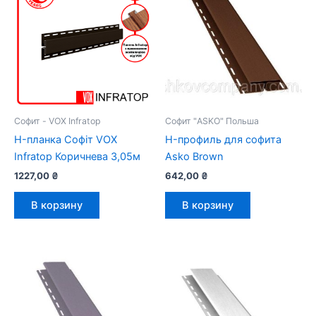
Софит - VOX Infratop
Софит "ASKO" Польша
H-планка Софіт VOX
H-профиль для софита
Infratop Коричнева 3,05м
Asko Brown
1227,00
₴
642,00
₴
В корзину
В корзину