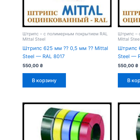
Штрипс – с полимерным покрытием RAL
Штрипс – 
Mittal Steel
Mittal Stee
Штрипс 625 мм ⁇ 0,5 мм ⁇ Mittal
Штрипс 6
Steel — RAL 8017
Steel — 
550,00
₴
550,00
₴
В корзину
В ко