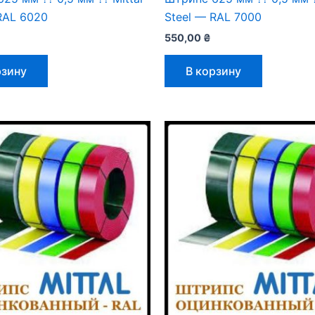
RAL 6020
Steel — RAL 7000
550,00
₴
рзину
В корзину