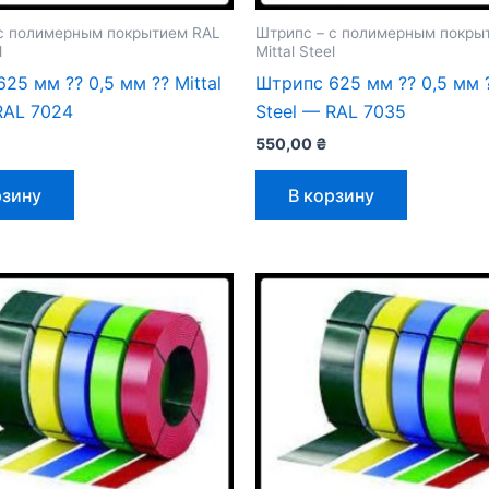
с полимерным покрытием RAL
Штрипс – с полимерным покры
l
Mittal Steel
25 мм ⁇ 0,5 мм ⁇ Mittal
Штрипс 625 мм ⁇ 0,5 мм ⁇
RAL 7024
Steel — RAL 7035
550,00
₴
рзину
В корзину