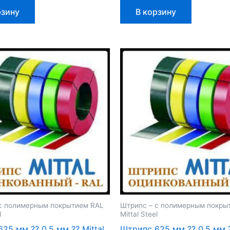
рзину
В корзину
с полимерным покрытием RAL
Штрипс – с полимерным покры
l
Mittal Steel
25 мм ⁇ 0,5 мм ⁇ Mittal
Штрипс 625 мм ⁇ 0,5 мм ⁇