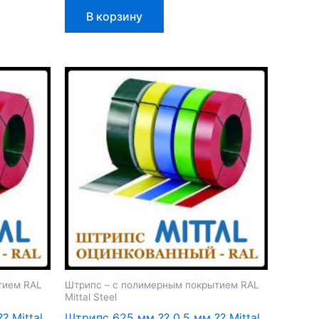
В корзину
тием RAL
Штрипс – с полимерным покрытием RAL
Mittal Steel
 Mittal
Штрипс 625 мм ⁇ 0,5 мм ⁇ Mittal