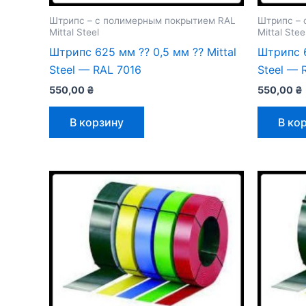
Штрипс – с полимерным покрытием RAL
Штрипс – 
Mittal Steel
Mittal Stee
Штрипс 625 мм ⁇ 0,5 мм ⁇ Mittal
Штрипс 6
Steel — RAL 7016
Steel — 
550,00
₴
550,00
₴
В корзину
В ко