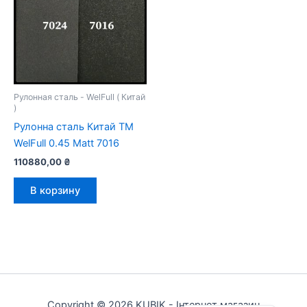
Рулонная сталь - WelFull ( Китай
)
Рулонна сталь Китай ТМ
WelFull 0.45 Matt 7016
110880,00
₴
В корзину
Українська
Copyright © 2026 KUBIK - Інтернет магазин