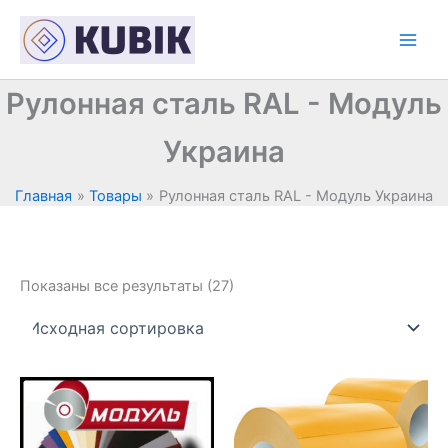
Перейти
к
содержимому
Рулонная сталь RAL - Модуль
Украина
Главная
Товары
Рулонная сталь RAL - Модуль Украина
Показаны все результаты (27)