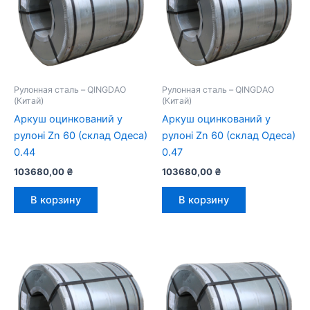
Рулонная сталь – QINGDAO
Рулонная сталь – QINGDAO
(Китай)
(Китай)
Аркуш оцинкований у
Аркуш оцинкований у
рулоні Zn 60 (склад Одеса)
рулоні Zn 60 (склад Одеса)
0.44
0.47
103680,00
₴
103680,00
₴
В корзину
В корзину