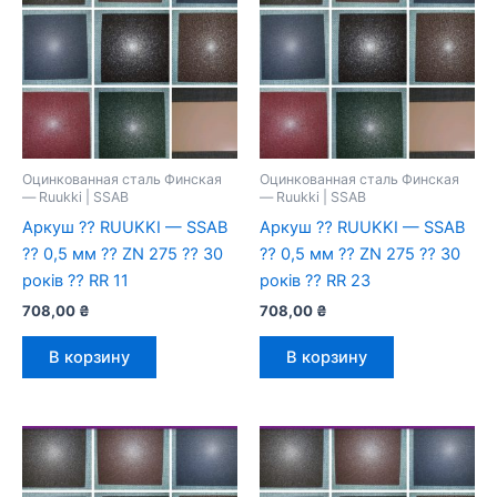
Оцинкованная сталь Финская
Оцинкованная сталь Финская
— Ruukki | SSAB
— Ruukki | SSAB
Аркуш ⁇ RUUKKI — SSAB
Аркуш ⁇ RUUKKI — SSAB
⁇ 0,5 мм ⁇ ZN 275 ⁇ 30
⁇ 0,5 мм ⁇ ZN 275 ⁇ 30
років ⁇ RR 11
років ⁇ RR 23
708,00
₴
708,00
₴
В корзину
В корзину