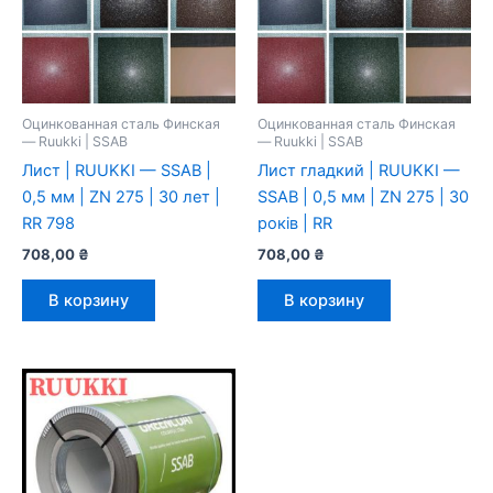
Оцинкованная сталь Финская
Оцинкованная сталь Финская
— Ruukki | SSAB
— Ruukki | SSAB
Лист | RUUKKI — SSAB |
Лист гладкий | RUUKKI —
0,5 мм | ZN 275 | 30 лет |
SSAB | 0,5 мм | ZN 275 | 30
RR 798
років | RR
708,00
₴
708,00
₴
В корзину
В корзину