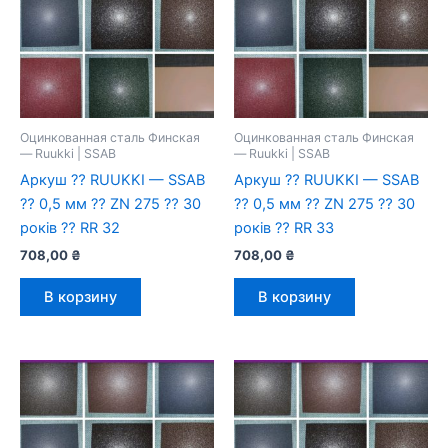
Оцинкованная сталь Финская
Оцинкованная сталь Финская
— Ruukki | SSAB
— Ruukki | SSAB
Аркуш ⁇ RUUKKI — SSAB
Аркуш ⁇ RUUKKI — SSAB
⁇ 0,5 мм ⁇ ZN 275 ⁇ 30
⁇ 0,5 мм ⁇ ZN 275 ⁇ 30
років ⁇ RR 32
років ⁇ RR 33
708,00
₴
708,00
₴
В корзину
В корзину