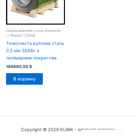
Оцинкованная сталь Финская
— Ruukki | SSAB
Тонколиста рулонна сталь
0,5 мм SSAB» з
полімерним покриттям.
190690,00
₴
В корзину
Українська
Copyright © 2026 KUBIK - Інтернет магазин