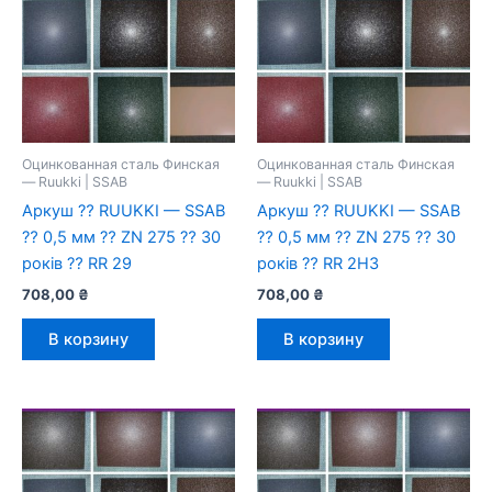
Оцинкованная сталь Финская
Оцинкованная сталь Финская
— Ruukki | SSAB
— Ruukki | SSAB
Аркуш ⁇ RUUKKI — SSAB
Аркуш ⁇ RUUKKI — SSAB
⁇ 0,5 мм ⁇ ZN 275 ⁇ 30
⁇ 0,5 мм ⁇ ZN 275 ⁇ 30
років ⁇ RR 29
років ⁇ RR 2H3
708,00
₴
708,00
₴
В корзину
В корзину