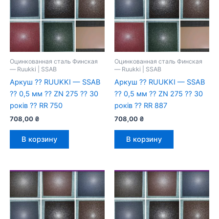
Оцинкованная сталь Финская
Оцинкованная сталь Финская
— Ruukki | SSAB
— Ruukki | SSAB
Аркуш ⁇ RUUKKI — SSAB
Аркуш ⁇ RUUKKI — SSAB
⁇ 0,5 мм ⁇ ZN 275 ⁇ 30
⁇ 0,5 мм ⁇ ZN 275 ⁇ 30
років ⁇ RR 750
років ⁇ RR 887
708,00
₴
708,00
₴
В корзину
В корзину