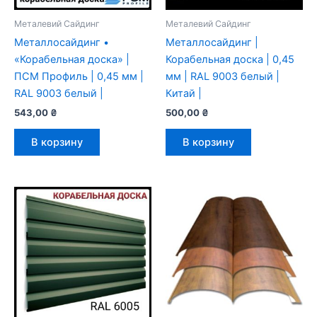
Металевий Сайдинг
Металевий Сайдинг
Металлосайдинг •
Металлосайдинг |
«Корабельная доска» |
Корабельная доска | 0,45
ПСМ Профиль | 0,45 мм |
мм | RAL 9003 белый |
RAL 9003 белый |
Китай |
543,00
₴
500,00
₴
В корзину
В корзину