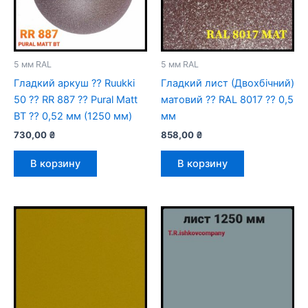
5 мм RAL
5 мм RAL
Гладкий аркуш ⁇ Ruukki
Гладкий лист (Двохбічний)
50 ⁇ RR 887 ⁇ Pural Matt
матовий ⁇ RAL 8017 ⁇ 0,5
BT ⁇ 0,52 мм (1250 мм)
мм
730,00
₴
858,00
₴
В корзину
В корзину