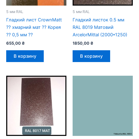
5 мм RAL
5 мм RAL
Гладкий лист CrownMatt
Гладкий листок 0.5 мм
⁇ хмарний мат ⁇ Корея
RAL 8019 Матовий
⁇ 0,5 мм ⁇
ArcelorMittal (2000*1250)
655,00
₴
1850,00
₴
В корзину
В корзину