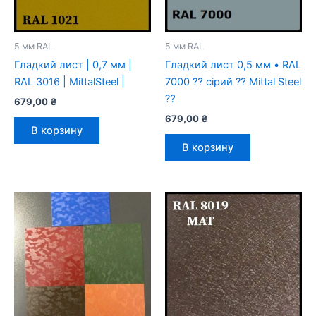
5 мм RAL
5 мм RAL
Гладкий лист | 0,7 мм |
Гладкий лист 0,5 мм • RAL
RAL 3016 | MittalSteel |
7000 ⁇ сірий ⁇ Mittal Steel
⁇
679,00
₴
679,00
₴
В корзину
В корзину