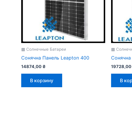
▩ Солнечные Батареи
▩ Солнеч
Сонячна Панель Leapton 400
Сонячна
14874,00
₴
19728,0
В корзину
В ко