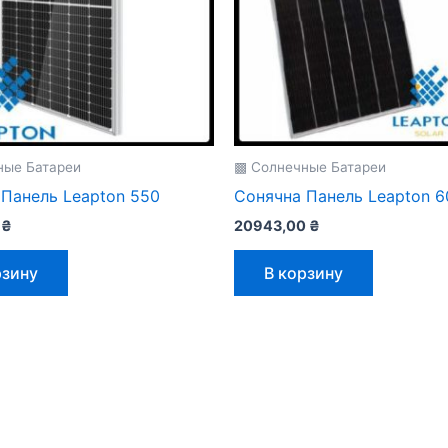
ные Батареи
▩ Солнечные Батареи
 Панель Leapton 550
Сонячна Панель Leapton 6
0
₴
20943,00
₴
рзину
В корзину