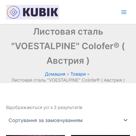
Перейти
до
вмісту
Листовая сталь
"VOESTALPINE" Colofer® (
Австрия )
Домашня
Товари
Листовая сталь "VOESTALPINE" Colofer® ( Австрия )
Відображаються усі з 3 результатів