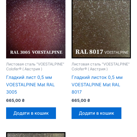
Листовая сталь "VOESTALPINE"
Листовая сталь "VOESTALPINE"
Colofer® ( Австрия )
Colofer® ( Австрия )
Гладкий лист 0,5 мм
Гладкий листок 0,5 мм
VOESTALPINE Mat RAL
VOESTALPINE Mat RAL
3005
8017
665,00
₴
665,00
₴
Додати в кошик
Додати в кошик