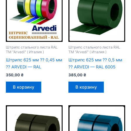
Штрипс стального листа RAL
Штрипс стального листа RAL
TM "Arvedi" ( Италия )
TM "Arvedi" ( Италия )
Штрипс 625 мм ⁇ 0,45 мм
Штрипс 625 мм ⁇ 0,5 мм
⁇ ARVEDI — RAL
⁇ ARVEDI — RAL 6005
350,00
₴
385,00
₴
В корзину
В корзину