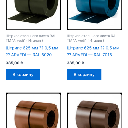
Штрипс стального листа RAL
Штрипс стального листа RAL
TM "Arvedi" ( Италия )
TM "Arvedi" ( Италия )
Штрипс 625 мм ⁇ 0,5 мм
Штрипс 625 мм ⁇ 0,5 мм
⁇ ARVEDI — RAL 6020
⁇ ARVEDI — RAL 7016
385,00
₴
385,00
₴
В корзину
В корзину