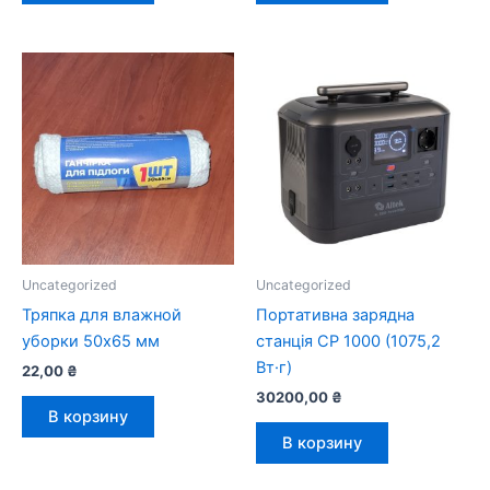
Uncategorized
Uncategorized
Тряпка для влажной
Портативна зарядна
уборки 50х65 мм
станція CP 1000 (1075,2
Вт·г)
22,00
₴
30200,00
₴
В корзину
В корзину