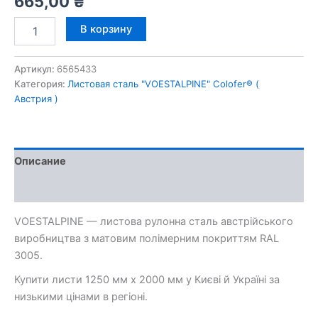
665,00
₴
Количество
В корзину
товара
Гладкий
лист
Артикул:
6565433
0,5
Категория:
Листовая сталь "VOESTALPINE" Colofer® (
мм
Австрия )
VOESTALPINE
Mat
RAL
3005
Описание
Отзывы (0)
VOESTALPINE — листова рулонна сталь австрійського
виробництва з матовим полімерним покриттям RAL
3005.
Купити листи 1250 мм х 2000 мм у Києві й Україні за
низькими цінами в регіоні.