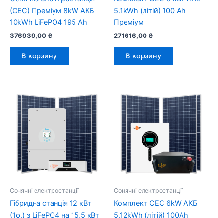
(СЕС) Преміум 8kW АКБ
5.1kWh (літій) 100 Ah
10kWh LiFePO4 195 Ah
Преміум
376939,00
₴
271616,00
₴
В корзину
В корзину
Сонячні електростанції
Сонячні електростанції
Гібридна станція 12 кВт
Комплект СЕС 6kW АКБ
(1ф.) з LiFePO4 на 15,5 кВт
5.12kWh (літій) 100Ah