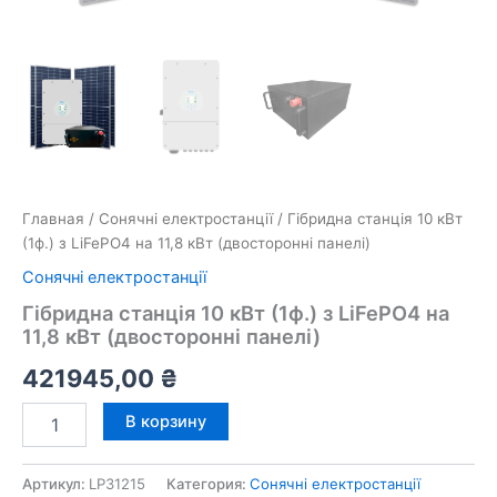
Главная
/
Сонячні електростанції
/ Гібридна станція 10 кВт
(1ф.) з LiFePO4 на 11,8 кВт (двосторонні панелі)
Сонячні електростанції
Гібридна станція 10 кВт (1ф.) з LiFePO4 на
11,8 кВт (двосторонні панелі)
421945,00
₴
Количество
В корзину
товара
Гібридна
станція
Артикул:
LP31215
Категория:
Сонячні електростанції