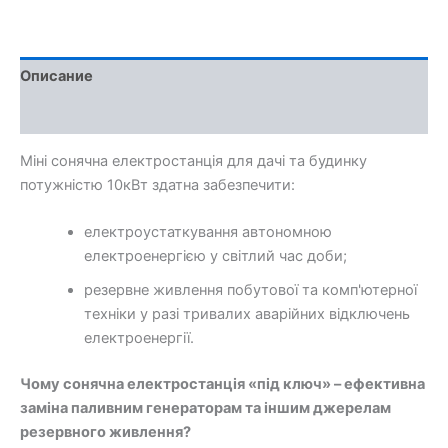
10
кВт
(1ф.)
з
Описание
LiFePO4
на
Отзывы (0)
11,8
кВт
Міні сонячна електростанція для дачі та будинку
(двосторонні
панелі)
потужністю 10кВт здатна забезпечити:
електроустаткування автономною
електроенергією у світлий час доби;
резервне живлення побутової та комп'ютерної
техніки у разі тривалих аварійних відключень
електроенергії.
Чому сонячна електростанція «під ключ» – ефективна
заміна паливним генераторам та іншим джерелам
резервного живлення?