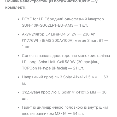
Сонячна електростанція потужністю 10кВт — у
комплекті:
DEYE for LP Гібридний однофазний інвертор
SUN-10K-SG02LP1-EU-AM3 — 1 шт.
Акумулятор LP LiFePO4 51,2V — 230 Ah
(11776Wh) (BMS 200A/100А) метал Smart BT —
1 шт.
Сонячна панель двостороння монокристалічна
LP Longi Solar Half-Cell 580W (30 профіль,
TOPCon N-type Bi-facial)
—
21 шт.
Напрямний профіль З Solar 41х41х1.5 мм — 63
м.
З'єднувач профілю С Solar 41х41х1.5 мм — 30
шт.
Гвинт із циліндричною головкою із внутрішнім
шестигранником M8-16 — 54 шт.