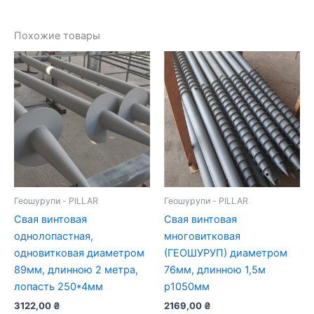
Похожие товары
Геошурупи - PILLAR
Геошурупи - PILLAR
Свая винтовая
Свая винтовая
однолопастная,
многовитковая
одновитковая диаметром
(ГЕОШУРУП) диаметром
89мм, длинною 2 метра,
76мм, длинною 1,5м
лопасть 250*4мм
p1050мм
3122,00
₴
2169,00
₴