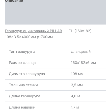
Описание
диаметром
108мм,
Детали
длиною
4
Отзывы (0)
метра
Геошуруп
оцинкованный
PILLAR
— FH (160х182)
108×3.5×4000мм p1700мм
Тип геошурупа
фланцевый
Размер фланца
160х182х6 мм
Диаметр геошурупа
108 мм
Толщина стенки
3,5 мм
Длина геошурупа
4,0 м
Длина навивки
1,7 м