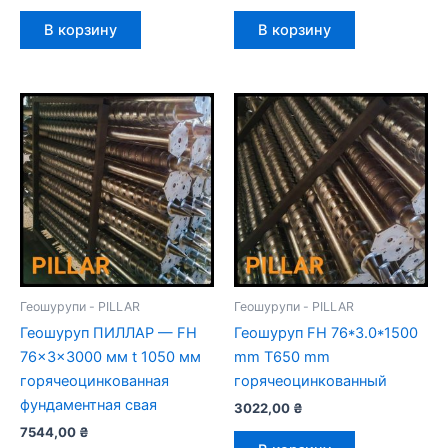
В корзину
В корзину
Геошурупи - PILLAR
Геошурупи - PILLAR
Геошуруп ПИЛЛАР — FH
Геошуруп FH 76*3.0*1500
76x3x3000 мм t 1050 мм
mm T650 mm
горячеоцинкованная
горячеоцинкованный
фундаментная свая
3022,00
₴
7544,00
₴