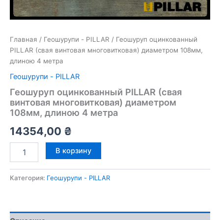
Главная
/
Геошурупи - PILLAR
/ Геошуруп оцинкованный
PILLAR (свая винтовая многовитковая) диаметром 108мм,
длиною 4 метра
Геошурупи - PILLAR
Геошуруп оцинкованный PILLAR (свая
винтовая многовитковая) диаметром
108мм, длиною 4 метра
14354,00
₴
Количество
В корзину
товара
Геошуруп
оцинкованный
Категория:
Геошурупи - PILLAR
PILLAR
(свая
винтовая
многовитковая)